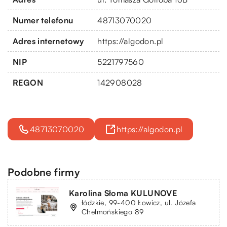
Numer telefonu
48713070020
Adres internetowy
https://algodon.pl
NIP
5221797560
REGON
142908028
48713070020
https://algodon.pl
Podobne firmy
Karolina Słoma KULUNOVE
łódzkie, 99-400 Łowicz, ul. Józefa
Chełmońskiego 89