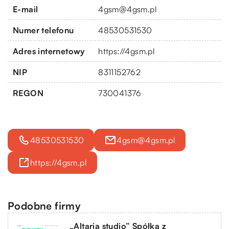
E-mail
4gsm@4gsm.pl
Numer telefonu
48530531530
Adres internetowy
https://4gsm.pl
NIP
8311152762
REGON
730041376
48530531530
4gsm@4gsm.pl
https://4gsm.pl
Podobne firmy
„Altaria studio” Spółka z