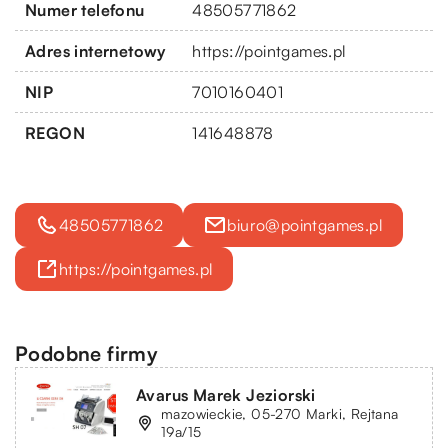
Numer telefonu
48505771862
Adres internetowy
https://pointgames.pl
NIP
7010160401
REGON
141648878
48505771862
biuro@pointgames.pl
https://pointgames.pl
Podobne firmy
Avarus Marek Jeziorski
mazowieckie, 05-270 Marki, Rejtana
19a/15