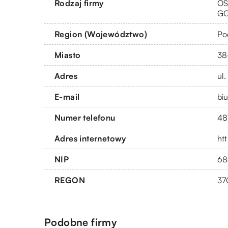
Rodzaj firmy
OS
G
Region (Województwo)
Po
Miasto
38
Adres
ul
E-mail
bi
Numer telefonu
48
Adres internetowy
ht
NIP
68
REGON
37
Podobne firmy