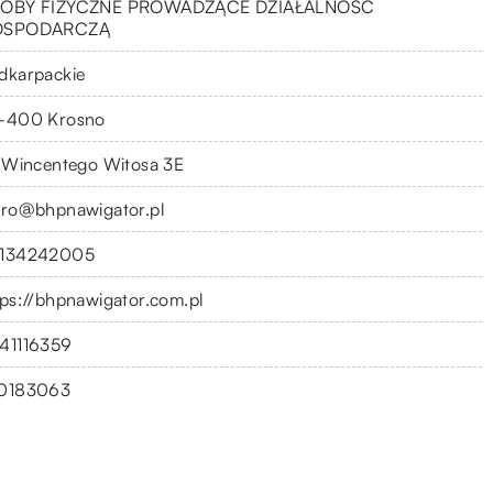
OBY FIZYCZNE PROWADZĄCE DZIAŁALNOŚĆ
OSPODARCZĄ
dkarpackie
-400 Krosno
. Wincentego Witosa 3E
uro@bhpnawigator.pl
134242005
tps://bhpnawigator.com.pl
41116359
0183063