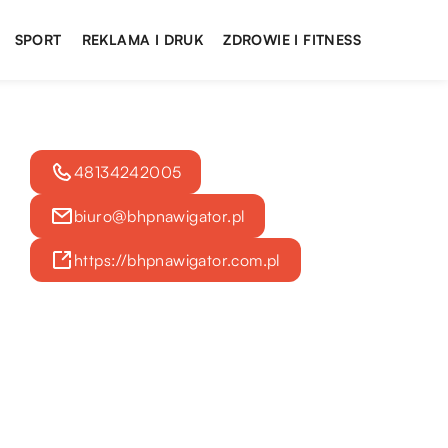
SPORT
REKLAMA I DRUK
ZDROWIE I FITNESS
48134242005
biuro@bhpnawigator.pl
https://bhpnawigator.com.pl