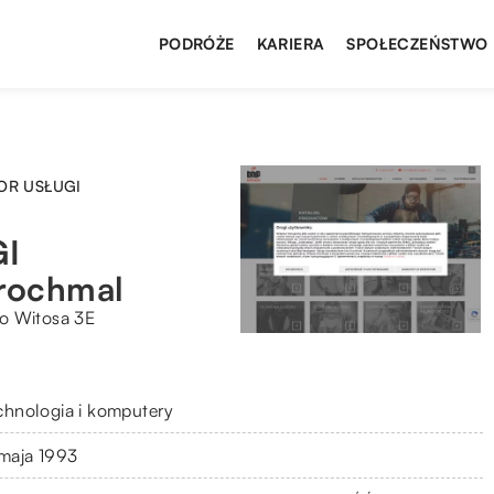
PODRÓŻE
KARIERA
SPOŁECZEŃSTWO
OR USŁUGI
I
ochmal
o Witosa 3E
chnologia i komputery
 maja 1993