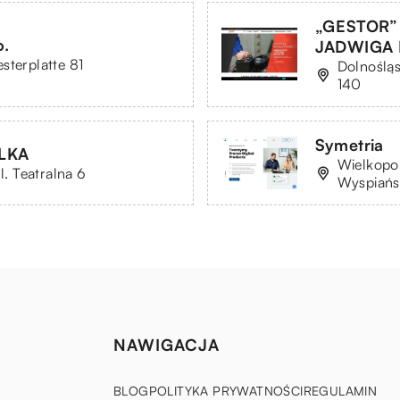
„GESTOR”
.
JADWIGA
sterplatte 81
Dolnośląs
140
Symetria
LKA
Wielkopol
l. Teatralna 6
Wyspiańs
NAWIGACJA
BLOG
POLITYKA PRYWATNOŚCI
REGULAMIN