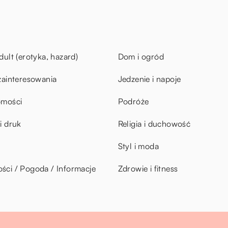
dult (erotyka, hazard)
Dom i ogród
zainteresowania
Jedzenie i napoje
omości
Podróże
i druk
Religia i duchowość
Styl i moda
ci / Pogoda / Informacje
Zdrowie i fitness