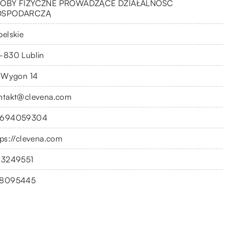
OBY FIZYCZNE PROWADZĄCE DZIAŁALNOŚĆ
OSPODARCZĄ
belskie
-830 Lublin
. Wygon 14
ntakt@clevena.com
694059304
tps://clevena.com
23249551
8095445