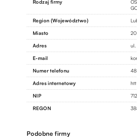
Rodzaj firmy
OS
G
Region (Województwo)
Lu
Miasto
20
Adres
ul
E-mail
ko
Numer telefonu
48
Adres internetowy
ht
NIP
71
REGON
38
Podobne firmy