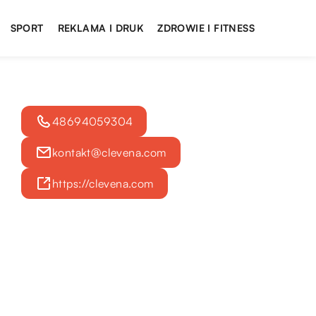
SPORT
REKLAMA I DRUK
ZDROWIE I FITNESS
48694059304
kontakt@clevena.com
https://clevena.com