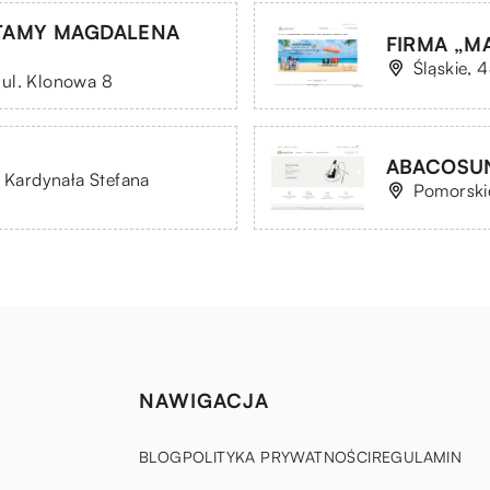
TAMY MAGDALENA
FIRMA „M
Śląskie, 
ul. Klonowa 8
ABACOSUN 
. Kardynała Stefana
Pomorskie
NAWIGACJA
BLOG
POLITYKA PRYWATNOŚCI
REGULAMIN