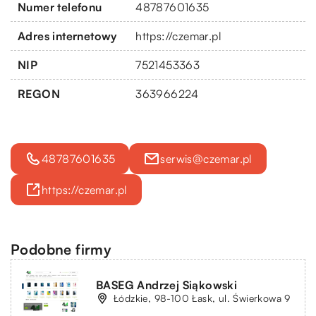
Numer telefonu
48787601635
Adres internetowy
https://czemar.pl
NIP
7521453363
REGON
363966224
48787601635
serwis@czemar.pl
https://czemar.pl
Podobne firmy
BASEG Andrzej Siąkowski
Łódzkie, 98-100 Łask, ul. Świerkowa 9