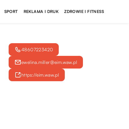
SPORT
REKLAMA I DRUK
ZDROWIE I FITNESS
48607223420
ewelina.miller@eim.waw.pl
https://eim.waw.pl