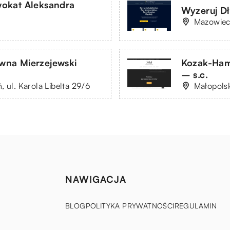
okat Aleksandra
Wyzeruj Dł
Mazowiec
awna Mierzejewski
Kozak-Ham
– s.c.
 ul. Karola Libelta 29/6
Małopolsk
NAWIGACJA
BLOG
POLITYKA PRYWATNOŚCI
REGULAMIN