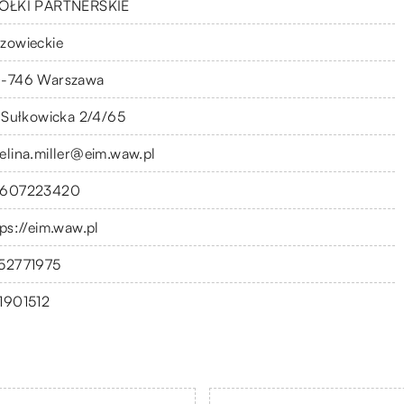
ÓŁKI PARTNERSKIE
zowieckie
-746 Warszawa
. Sułkowicka 2/4/65
elina.miller@eim.waw.pl
607223420
tps://eim.waw.pl
52771975
1901512