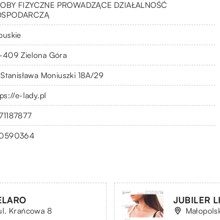
OBY FIZYCZNE PROWADZĄCE DZIAŁALNOŚĆ
OSPODARCZĄ
buskie
-409 Zielona Góra
. Stanisława Moniuszki 18A/29
ps://e-lady.pl
71187877
0590364
GELARO
JUBILER L
ul. Krańcowa 8
Małopolsk