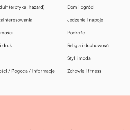
dult (erotyka, hazard)
Dom i ogród
zainteresowania
Jedzenie i napoje
omości
Podróże
i druk
Religia i duchowość
Styl i moda
ci / Pogoda / Informacje
Zdrowie i fitness