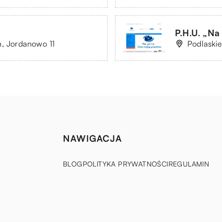
P.H.U. „N
, Jordanowo 11
Podlaskie
NAWIGACJA
BLOG
POLITYKA PRYWATNOŚCI
REGULAMIN