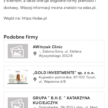
z klientem, a także oferuje dogodne formy płatności i
dostawy. Więcej informacji można znaleźć na edax.pl.
Wejdź na:
https://edax.pl
Podobne firmy
AWitczak Clinic
-, Zielona Góra, ul. Stefana
Wyszyńskiego 30C/8
„GOLD INVESTMENTS” sp. z o.o.
Kujawsko-pomorskie, 87-100 Toruń,
ul. Wapienna 6/8
GRUPA ” B.H.E. ” KATARZYNA
KUCIEJCZYK
Dolnośląskie, 59-300 Lubin, ul. Marii