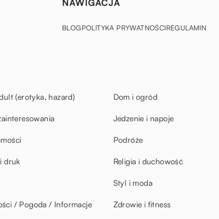
NAWIGACJA
BLOG
POLITYKA PRYWATNOŚCI
REGULAMIN
dult (erotyka, hazard)
Dom i ogród
zainteresowania
Jedzenie i napoje
omości
Podróże
i druk
Religia i duchowość
Styl i moda
ci / Pogoda / Informacje
Zdrowie i fitness