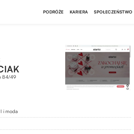
PODRÓŻE
KARIERA
SPOŁECZEŃSTWO
K
CIAK
go 84/49
yl i moda