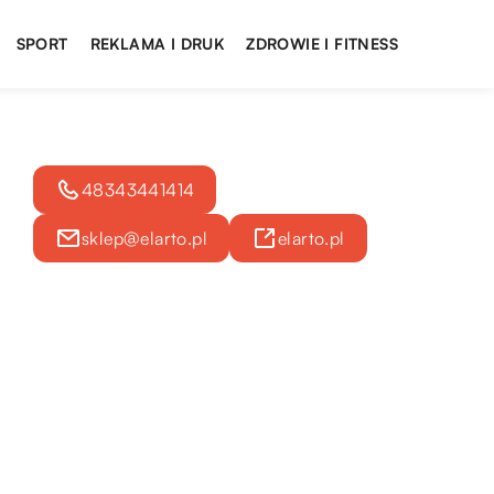
SPORT
REKLAMA I DRUK
ZDROWIE I FITNESS
48343441414
sklep@elarto.pl
elarto.pl