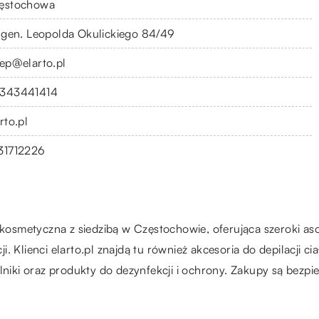
ęstochowa
. gen. Leopolda Okulickiego 84/49
lep@elarto.pl
343441414
rto.pl
31712226
a kosmetyczna z siedzibą w Częstochowie, oferująca szeroki as
ji. Klienci elarto.pl znajdą tu również akcesoria do depilacji c
niki oraz produkty do dezynfekcji i ochrony. Zakupy są bezpiec