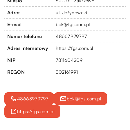
Miasto
62-070 Zakrzewo
Adres
ul. Jeżynowa 3
E-mail
bok@fgs.com.pl
Numer telefonu
48663979797
Adres internetowy
https://fgs.com.pl
NIP
7811604209
REGON
302161991
48663979797
bok@fgs.com.pl
https://fgs.com.pl