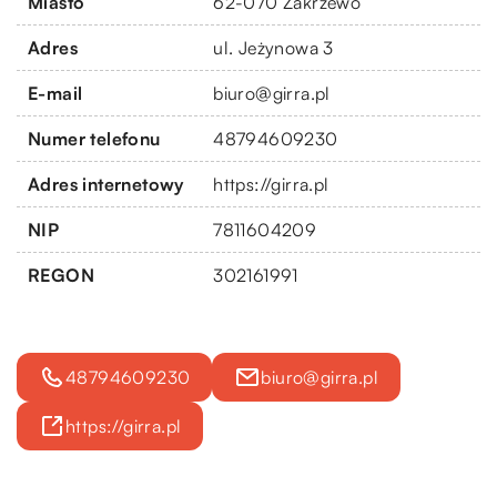
Miasto
62-070 Zakrzewo
Adres
ul. Jeżynowa 3
E-mail
biuro@girra.pl
Numer telefonu
48794609230
Adres internetowy
https://girra.pl
NIP
7811604209
REGON
302161991
48794609230
biuro@girra.pl
https://girra.pl