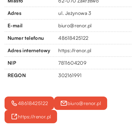
Miasto
62-070 Zakrzewo
Adres
ul. Jeżynowa 3
E-mail
biuro@renor.pl
Numer telefonu
48618425122
Adres internetowy
https://renor.pl
NIP
7811604209
REGON
302161991
48618425122
biuro@renor.pl
https://renor.pl