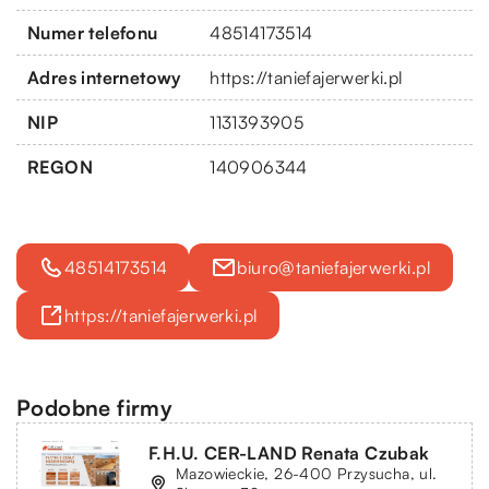
Numer telefonu
48514173514
Adres internetowy
https://taniefajerwerki.pl
NIP
1131393905
REGON
140906344
48514173514
biuro@taniefajerwerki.pl
https://taniefajerwerki.pl
Podobne firmy
F.H.U. CER-LAND Renata Czubak
Mazowieckie, 26-400 Przysucha, ul.