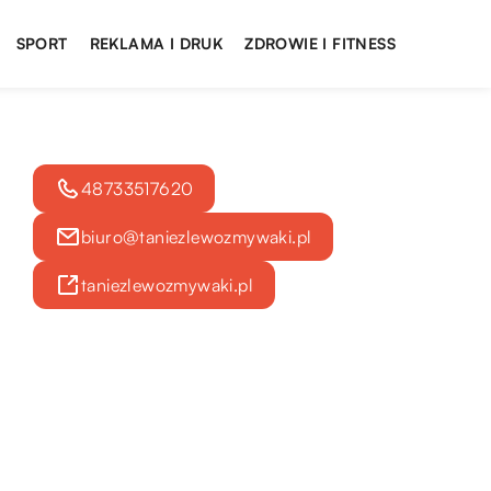
SPORT
REKLAMA I DRUK
ZDROWIE I FITNESS
48733517620
biuro@taniezlewozmywaki.pl
taniezlewozmywaki.pl