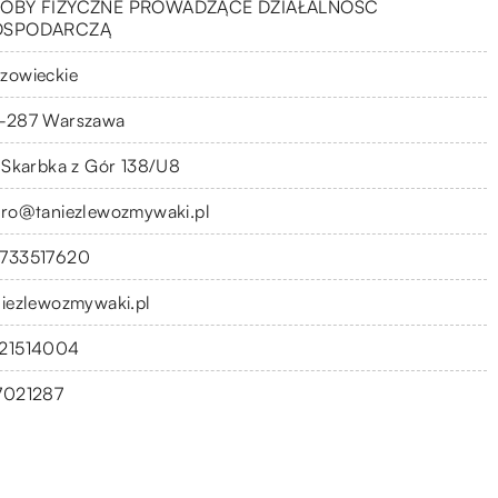
OBY FIZYCZNE PROWADZĄCE DZIAŁALNOŚĆ
OSPODARCZĄ
zowieckie
-287 Warszawa
. Skarbka z Gór 138/U8
uro@taniezlewozmywaki.pl
733517620
niezlewozmywaki.pl
21514004
7021287