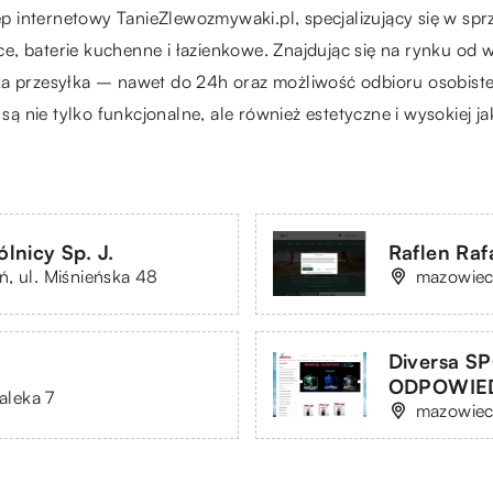
ep internetowy
TanieZlewozmywaki.pl
, specjalizujący się w 
 baterie kuchenne i łazienkowe. Znajdując się na rynku od wie
ka przesyłka – nawet do 24h oraz możliwość odbioru osobist
nie tylko funkcjonalne, ale również estetyczne i wysokiej ja
nicy Sp. J.
Raflen Raf
, ul. Miśnieńska 48
mazowieck
Diversa 
ODPOWIE
aleka 7
mazowiec