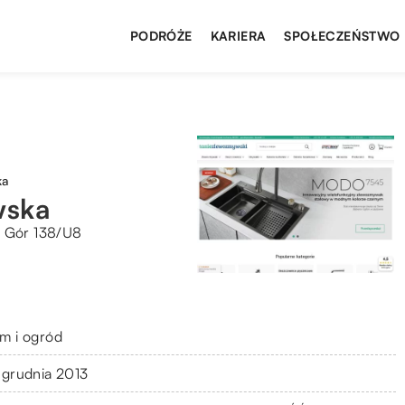
PODRÓŻE
KARIERA
SPOŁECZEŃSTWO
ka
wska
z Gór 138/U8
m i ogród
 grudnia 2013