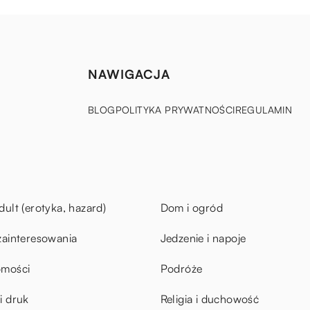
NAWIGACJA
BLOG
POLITYKA PRYWATNOŚCI
REGULAMIN
dult (erotyka, hazard)
Dom i ogród
zainteresowania
Jedzenie i napoje
omości
Podróże
i druk
Religia i duchowość