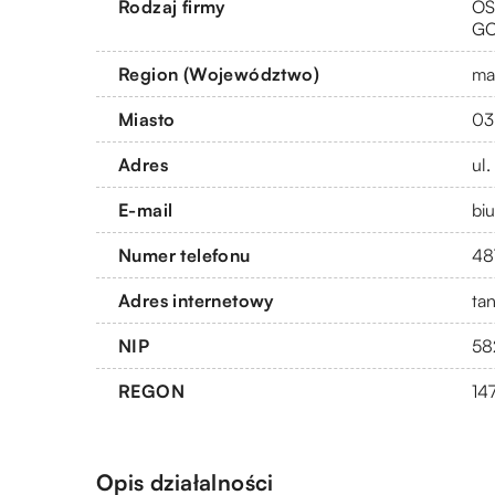
Rodzaj firmy
OS
G
Region (Województwo)
ma
Miasto
03
Adres
ul
E-mail
bi
Numer telefonu
48
Adres internetowy
ta
NIP
58
REGON
14
Opis działalności