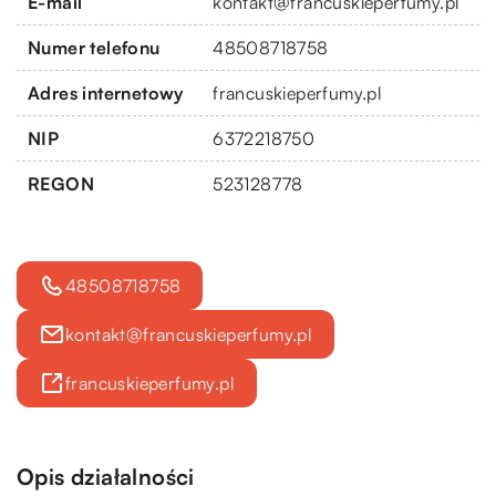
E-mail
kontakt@francuskieperfumy.pl
Numer telefonu
48508718758
Adres internetowy
francuskieperfumy.pl
NIP
6372218750
REGON
523128778
48508718758
kontakt@francuskieperfumy.pl
francuskieperfumy.pl
Opis działalności