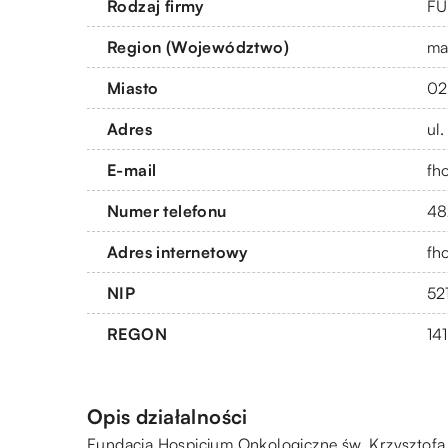
Rodzaj firmy
FU
Region (Województwo)
ma
Miasto
02
Adres
ul.
E-mail
fh
Numer telefonu
48
Adres internetowy
fh
NIP
52
REGON
14
Opis działalności
Fundacja Hospicjum Onkologiczne św. Krzysztofa z