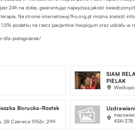
est 24h na dobę, gwarantując najwyższą jakość świadczonych 
terapia. Na stronie internetowej fho.org.pl można znaleźć info
 1,5% podatku na rzecz pacjentów hospicjum oraz udziału w 
ie-dla-pielegniarek/
SIAM REL
PIELAK
Wielkopo
eszka Borucka-Rostek
Uzdrawiani
mazowieck
43A/37B
ń, 28 Czerwca 1956r. 299