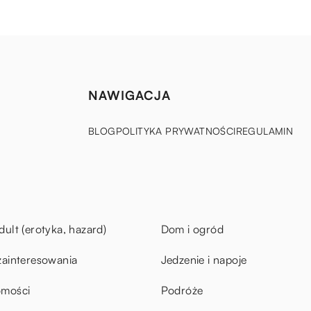
NAWIGACJA
BLOG
POLITYKA PRYWATNOŚCI
REGULAMIN
dult (erotyka, hazard)
Dom i ogród
zainteresowania
Jedzenie i napoje
omości
Podróże