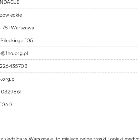
NDACJE
zowieckie
-781 Warszawa
 Pileckiego 105
o@fho.org.pl
226435708
o.org.pl
10329861
11060
 siedzibą w Warszawie, to miejsce pełne troski i opieki medy