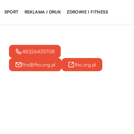
SPORT
REKLAMA I DRUK
ZDROWIE I FITNESS
48226435708
fho@fho.org.pl
fho.org.pl