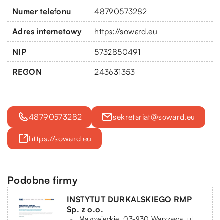
Numer telefonu
48790573282
Adres internetowy
https://soward.eu
NIP
5732850491
REGON
243631353
48790573282
sekretariat@soward.eu
https://soward.eu
Podobne firmy
INSTYTUT DURKALSKIEGO RMP
Sp. z o.o.
Mazowieckie, 03-930 Warszawa, ul.