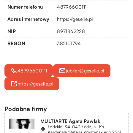
Numer telefonu
48796600111
Adres internetowy
https://geselle.pl
NIP
8971862228
REGON
382101794
48796600111
jubiler@geselle.pl
https://geselle.pl
Podobne firmy
MULTIARTE Agata Pawlak
Łódzkie, 94-042 Łódź, al. Ks.
Kardynała Stefana Wyszyńskiego 22/4