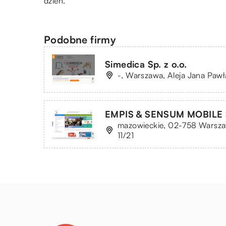
dzień.
Podobne firmy
Simedica Sp. z o.o.
-, Warszawa, Aleja Jana Pawła
EMPIS & SENSUM MOBILE SP
mazowieckie, 02-758 Warsza
11/21