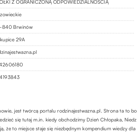
ÓŁKI Z OGRANICZONĄ ODPOWIEDZIALNOŚCIĄ
zowieckie
-840 Brwinów
skupice 29A
dzinajestwazna.pl
42606180
4193843
owie, jest twórcą portalu
rodzinajestwazna.pl
. Strona ta to b
dzieć się tutaj m.in. kiedy obchodzimy Dzień Chłopaka, Niedz
ają, że to miejsce staje się niezbędnym kompendium wiedzy dl