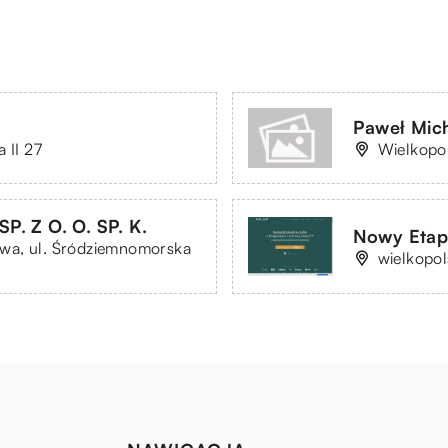
Paweł Mic
 II 27
Wielkopo
. Z O. O. SP. K.
Nowy Etap 
wa, ul. Śródziemnomorska
wielkopo