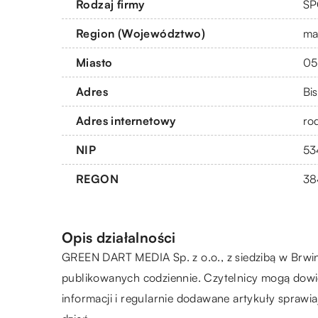
Rodzaj firmy
SP
Region (Województwo)
ma
Miasto
05
Adres
Bi
Adres internetowy
ro
NIP
53
REGON
38
Opis działalności
GREEN DART MEDIA Sp. z o.o., z siedzibą w Brwin
publikowanych codziennie. Czytelnicy mogą dowie
informacji i regularnie dodawane artykuły sprawi