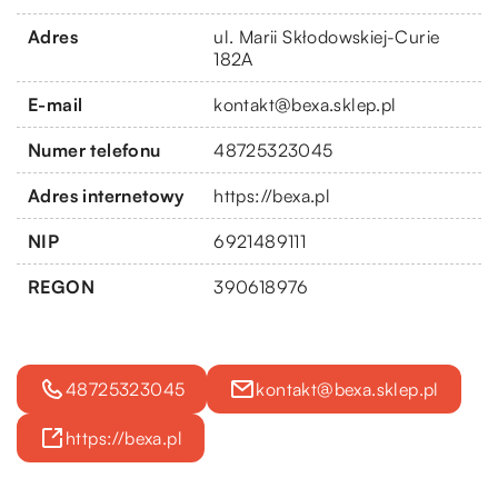
Adres
ul. Marii Skłodowskiej-Curie
182A
E-mail
kontakt@bexa.sklep.pl
Numer telefonu
48725323045
Adres internetowy
https://bexa.pl
NIP
6921489111
REGON
390618976
48725323045
kontakt@bexa.sklep.pl
https://bexa.pl