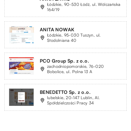
Łódzkie, 90-530 Łódź, ul. Wólczańska
164/19
ANITA NOWAK
Łódzkie, 95-030 Tuszyn, ul.
Stodolniana 40
PCO Group Sp. z o.o.
zachodniopomorskie, 76-020
Bobolice, ul. Polna 13 A
BENEDETTO Sp. z o.o.
lubelskie, 20-147 Lublin, Al.
Spółdzielczości Pracy 34