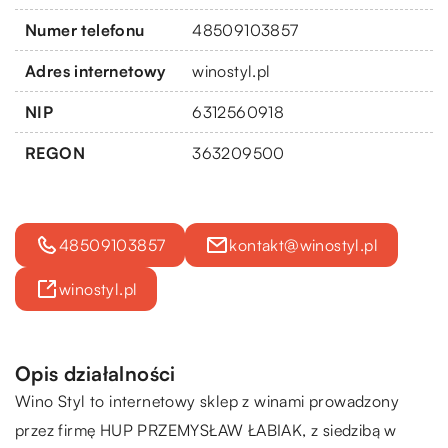
Numer telefonu
48509103857
Adres internetowy
winostyl.pl
NIP
6312560918
REGON
363209500
48509103857
kontakt@winostyl.pl
winostyl.pl
Opis działalności
Wino Styl to internetowy sklep z winami prowadzony
przez firmę HUP PRZEMYSŁAW ŁABIAK, z siedzibą w