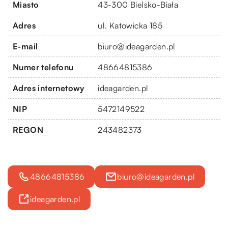
Miasto
43-300 Bielsko-Biała
Adres
ul. Katowicka 185
E-mail
biuro@ideagarden.pl
Numer telefonu
48664815386
Adres internetowy
ideagarden.pl
NIP
5472149522
REGON
243482373
48664815386
biuro@ideagarden.pl
ideagarden.pl