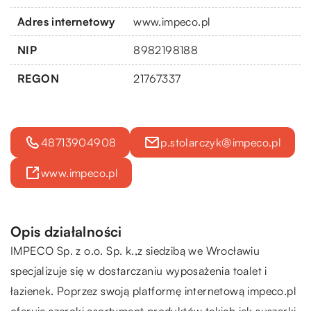
Adres internetowy
www.impeco.pl
NIP
8982198188
REGON
21767337
48713904908
p.stolarczyk@impeco.pl
www.impeco.pl
Opis działalności
IMPECO
Sp. z o.o. Sp. k.,z siedzibą we Wrocławiu
specjalizuje się w dostarczaniu wyposażenia toalet i
łazienek. Poprzez swoją platformę internetową impeco.pl
oferuje szeroki asortyment produktów takich jak suszarki