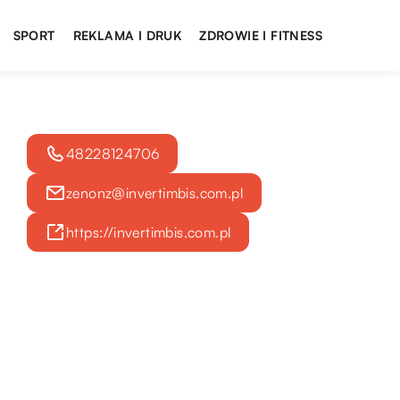
SPORT
REKLAMA I DRUK
ZDROWIE I FITNESS
48228124706
zenonz@invertimbis.com.pl
https://invertimbis.com.pl