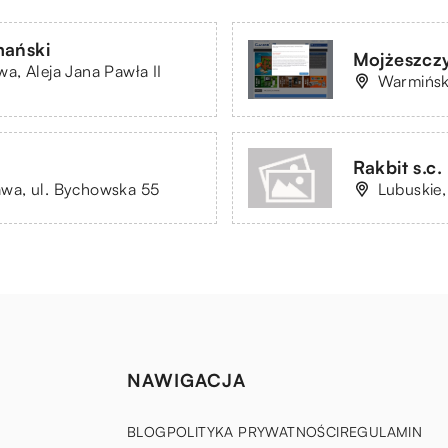
mański
Mojżeszcz
a, Aleja Jana Pawła II
Warmińsko
Rakbit s.c
wa, ul. Bychowska 55
Lubuskie,
NAWIGACJA
BLOG
POLITYKA PRYWATNOŚCI
REGULAMIN