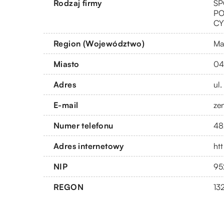
Rodzaj firmy
SP
PO
CY
Region (Województwo)
Ma
Miasto
04
Adres
ul
E-mail
ze
Numer telefonu
48
Adres internetowy
htt
NIP
95
REGON
13