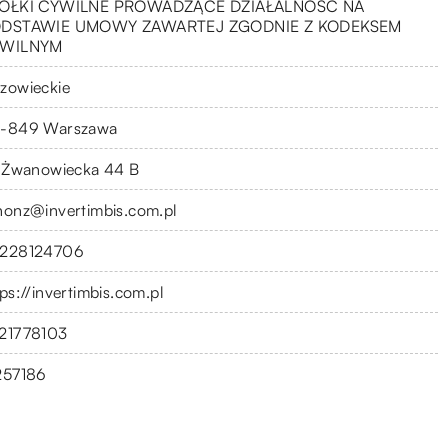
ÓŁKI CYWILNE PROWADZĄCE DZIAŁALNOŚĆ NA
DSTAWIE UMOWY ZAWARTEJ ZGODNIE Z KODEKSEM
WILNYM
zowieckie
-849 Warszawa
. Żwanowiecka 44 B
nonz@invertimbis.com.pl
228124706
ps://invertimbis.com.pl
21778103
257186