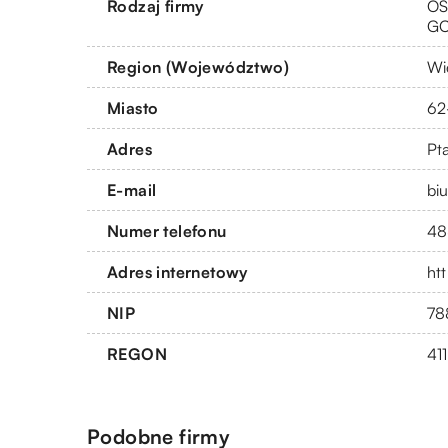
Rodzaj firmy
OS
G
Region (Województwo)
Wi
Miasto
62
Adres
Pt
E-mail
bi
Numer telefonu
48
Adres internetowy
ht
NIP
78
REGON
41
Podobne firmy