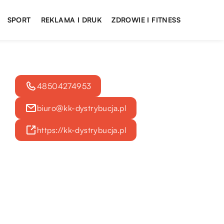
SPORT
REKLAMA I DRUK
ZDROWIE I FITNESS
48504274953
biuro@kk-dystrybucja.pl
https://kk-dystrybucja.pl