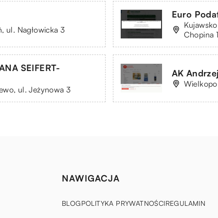
Euro Poda
Kujawsko
, ul. Nagłowicka 3
Chopina 1
NA SEIFERT-
AK Andrze
Wielkopol
ewo, ul. Jeżynowa 3
NAWIGACJA
BLOG
POLITYKA PRYWATNOŚCI
REGULAMIN