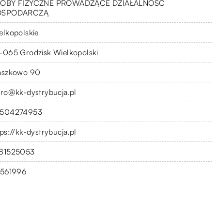
OBY FIZYCZNE PROWADZĄCE DZIAŁALNOŚĆ
OSPODARCZĄ
elkopolskie
-065 Grodzisk Wielkopolski
aszkowo 90
uro@kk-dystrybucja.pl
504274953
tps://kk-dystrybucja.pl
81525053
1561996