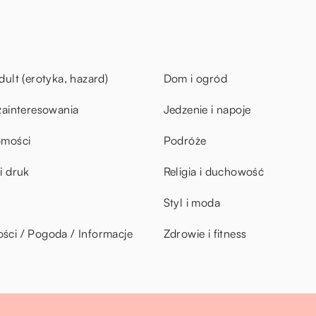
dult (erotyka, hazard)
Dom i ogród
zainteresowania
Jedzenie i napoje
omości
Podróże
i druk
Religia i duchowość
Styl i moda
ci / Pogoda / Informacje
Zdrowie i fitness