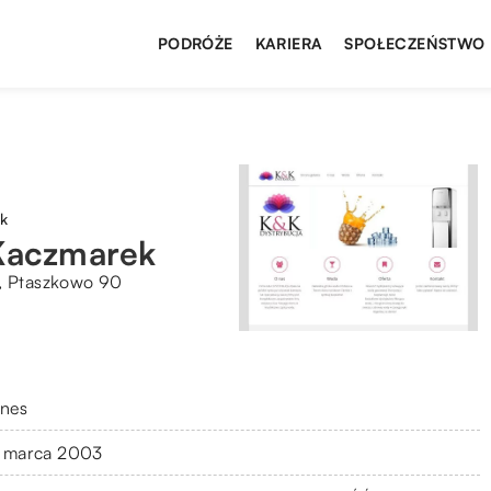
PODRÓŻE
KARIERA
SPOŁECZEŃSTWO
k
Kaczmarek
i, Ptaszkowo 90
znes
 marca 2003