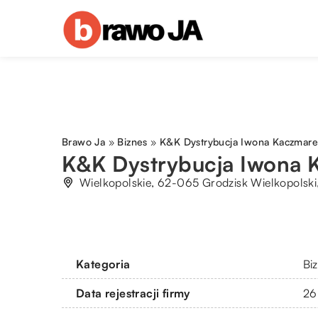
Brawo Ja
»
Biznes
»
K&K Dystrybucja Iwona Kaczmare
K&K Dystrybucja Iwona 
Wielkopolskie, 62-065 Grodzisk Wielkopolsk
Kategoria
Bi
Data rejestracji firmy
26