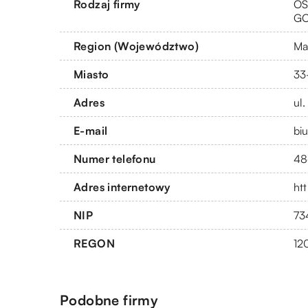
Rodzaj firmy
OS
G
Region (Województwo)
Ma
Miasto
33
Adres
ul
E-mail
bi
Numer telefonu
48
Adres internetowy
htt
NIP
73
REGON
12
Podobne firmy