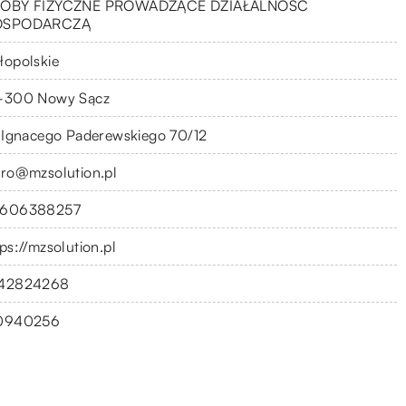
OBY FIZYCZNE PROWADZĄCE DZIAŁALNOŚĆ
OSPODARCZĄ
łopolskie
-300 Nowy Sącz
. Ignacego Paderewskiego 70/12
uro@mzsolution.pl
606388257
ps://mzsolution.pl
42824268
0940256