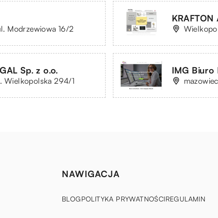
KRAFTON A
 ul. Modrzewiowa 16/2
Wielkopol
AL Sp. z o.o.
IMG Biuro
. Wielkopolska 294/1
mazowieck
NAWIGACJA
BLOG
POLITYKA PRYWATNOŚCI
REGULAMIN