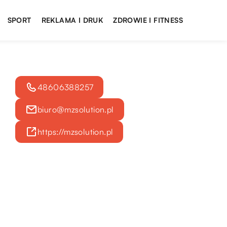
SPORT
REKLAMA I DRUK
ZDROWIE I FITNESS
48606388257
biuro@mzsolution.pl
https://mzsolution.pl