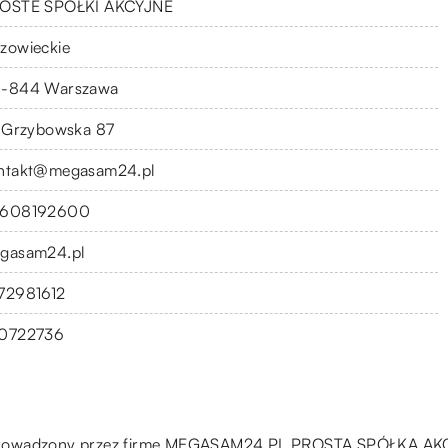
OSTE SPÓŁKI AKCYJNE
zowieckie
-844 Warszawa
. Grzybowska 87
ntakt@megasam24.pl
608192600
gasam24.pl
72981612
0722736
prowadzony przez firmę MEGASAM24.PL PROSTA SPÓŁKA AKCYJ