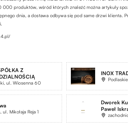
10 000 produktów, wśród których znaleźć można artykuły spo
pnego dnia, a dostawa odbywa się pod same drzwi klienta. Pr
i.
4.pl/
SPÓŁKA Z
INOX TRAD
DZIALNOŚCIĄ
Podlaski
i, ul. Wiosenna 60
Dworek Ku
owa
Paweł Iskr
ul. Mikołaja Reja 1
zachodni