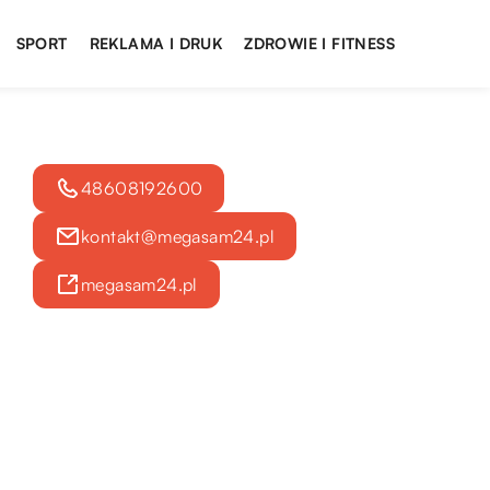
SPORT
REKLAMA I DRUK
ZDROWIE I FITNESS
48608192600
kontakt@megasam24.pl
megasam24.pl