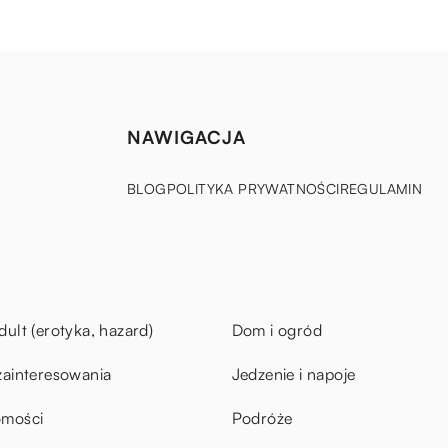
NAWIGACJA
BLOG
POLITYKA PRYWATNOŚCI
REGULAMIN
dult (erotyka, hazard)
Dom i ogród
zainteresowania
Jedzenie i napoje
omości
Podróże