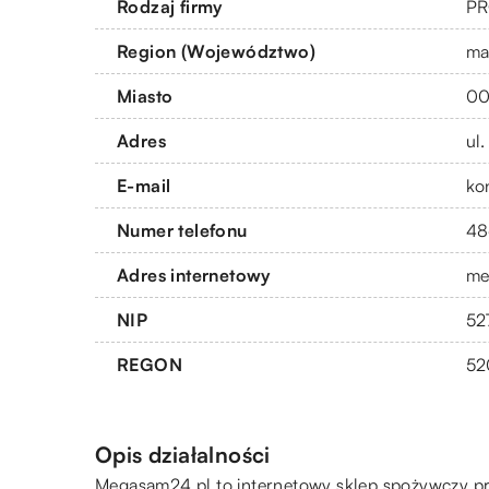
Rodzaj firmy
PR
Region (Województwo)
ma
Miasto
00
Adres
ul
E-mail
ko
Numer telefonu
48
Adres internetowy
me
NIP
52
REGON
52
Opis działalności
Megasam24.pl to internetowy sklep spożywczy 