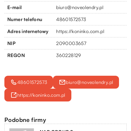
E-mail
biuro@noveolendry.pl
Numer telefonu
48601572573
Adres internetowy
https://koninko.com.pl
NIP
2090003657
REGON
360228129
48601572573
biuro@noveolendry.pl
https://koninko.com.pl
Podobne firmy