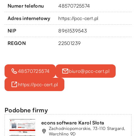
Numer telefonu
48570725574
Adres internetowy
https://pcc-cert.pl
NIP
8961539543
REGON
22501239
48570725574
biuro@pcc-cert.pl
https://pcc-cert.pl
Podobne firmy
econs software Karol Słota
Zachodniopomorskie, 73-110 Stargard,
Warchlino 9D