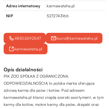
Adres internetowy
karmawataha.pl
NIP
5272743166
48502692547
biuro@karmawataha.pl
karmawataha.pl
Opis działalności
PIK ZOO SPÓŁKA Z OGRANICZONĄ
ODPOWIEDZIALNOŚCIĄ to polska marka oferująca
zdrową karmę dla psów i kotów. Pod adresem
karmawataha.pl
klienci znajdą szeroki asortyment, w tym
karmy dla kotów, mokre karmy dla psów, drapaki oraz