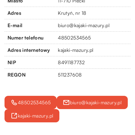
Miasto
11-710 Piecki
Adres
Krutyń, nr 18
E-mail
biuro@kajaki-mazury.pl
Numer telefonu
48502534565
Adres internetowy
kajaki-mazury.pl
NIP
8491187732
REGON
511237608
48502534565
biuro@kajaki-mazury.pl
kajaki-mazury.pl