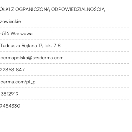
ÓŁKI Z OGRANICZONĄ ODPOWIEDZIALNOŚCIĄ
zowieckie
-516 Warszawa
 Tadeusza Rejtana 17, lok. 7-8
sdermapolska@sesderma.com
228581847
sderma.com/pl_pl
13812919
9454330