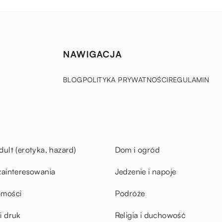
NAWIGACJA
BLOG
POLITYKA PRYWATNOŚCI
REGULAMIN
dult (erotyka, hazard)
Dom i ogród
zainteresowania
Jedzenie i napoje
omości
Podróże
i druk
Religia i duchowość