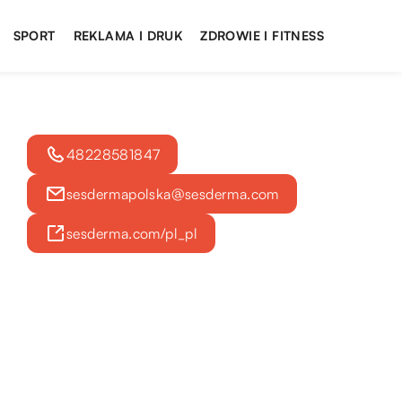
SPORT
REKLAMA I DRUK
ZDROWIE I FITNESS
48228581847
sesdermapolska@sesderma.com
sesderma.com/pl_pl