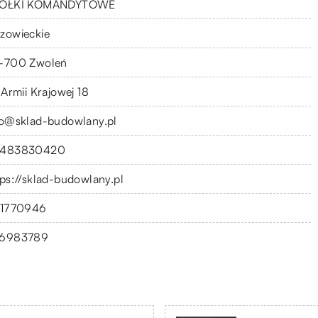
ÓŁKI KOMANDYTOWE
zowieckie
-700 Zwoleń
 Armii Krajowej 18
fo@sklad-budowlany.pl
483830420
tps://sklad-budowlany.pl
11770946
6983789