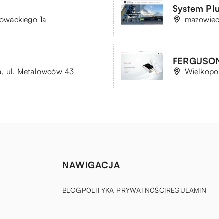
System Plu
łowackiego 1a
mazowiec
FERGUSON 
a, ul. Metalowców 43
Wielkopol
NAWIGACJA
BLOG
POLITYKA PRYWATNOŚCI
REGULAMIN