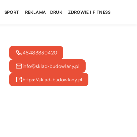
SPORT
REKLAMA I DRUK
ZDROWIE I FITNESS
48483830420
info@sklad-budowlany.pl
https://sklad-budowlany.pl