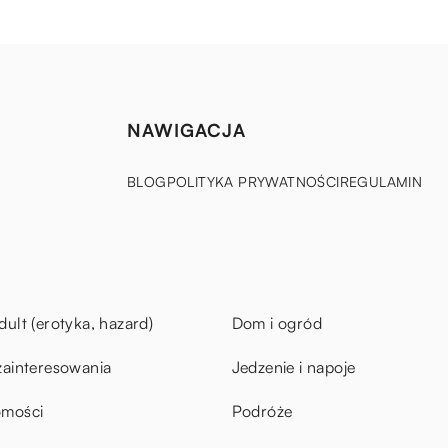
NAWIGACJA
BLOG
POLITYKA PRYWATNOŚCI
REGULAMIN
dult (erotyka, hazard)
Dom i ogród
zainteresowania
Jedzenie i napoje
omości
Podróże