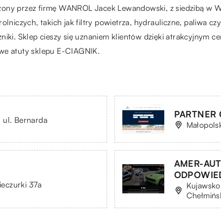
zony przez firmę WANROL Jacek Lewandowski, z siedzibą w Wi
lniczych, takich jak filtry powietrza, hydrauliczne, paliwa czy
niki. Sklep cieszy się uznaniem klientów dzięki atrakcyjnym c
owe atuty sklepu E-CIAGNIK.
PARTNER C
 ul. Bernarda
Małopols
AMER-AUT
ODPOWIE
ieczurki 37a
Kujawsko
Chełmińsk