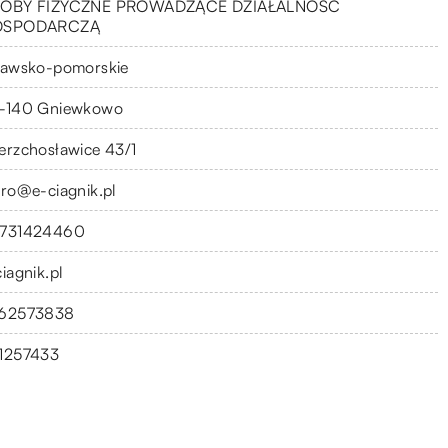
OBY FIZYCZNE PROWADZĄCE DZIAŁALNOŚĆ
OSPODARCZĄ
jawsko-pomorskie
-140 Gniewkowo
erzchosławice 43/1
uro@e-ciagnik.pl
731424460
iagnik.pl
62573838
1257433