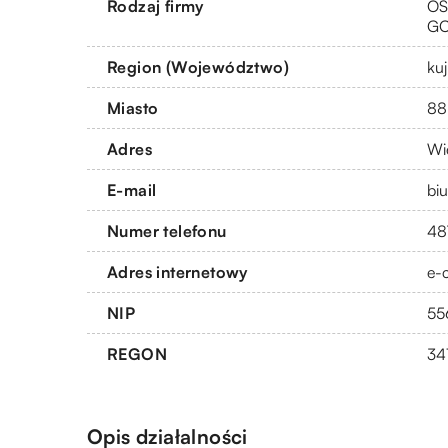
Rodzaj firmy
OS
G
Region (Województwo)
ku
Miasto
88
Adres
Wi
E-mail
bi
Numer telefonu
48
Adres internetowy
e-c
NIP
55
REGON
34
Opis działalności