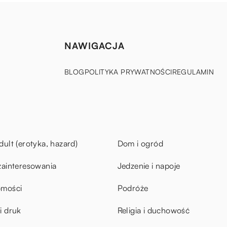
NAWIGACJA
BLOG
POLITYKA PRYWATNOŚCI
REGULAMIN
dult (erotyka, hazard)
Dom i ogród
zainteresowania
Jedzenie i napoje
omości
Podróże
i druk
Religia i duchowość