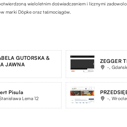
otwierdzoną wieloletnim doświadczeniem i licznymi zadowolon
erów marki Döpke oraz taśmociągów.
ABELA GUTORSKA &
ZEGGER TE
KA JAWNA
-, Gdańsk
t Pisula
PRZEDSIĘB
 Stanisława Lema 12
-, Wrocł