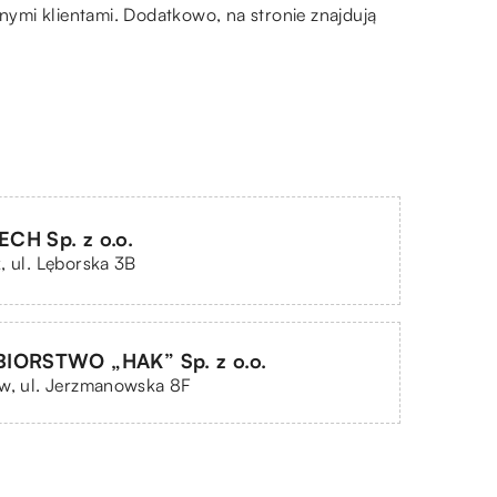
ymi klientami. Dodatkowo, na stronie znajdują
CH Sp. z o.o.
, ul. Lęborska 3B
IORSTWO „HAK” Sp. z o.o.
aw, ul. Jerzmanowska 8F