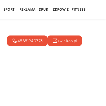
SPORT
REKLAMA I DRUK
ZDROWIE I FITNESS
48881940773
zwir-kop.pl