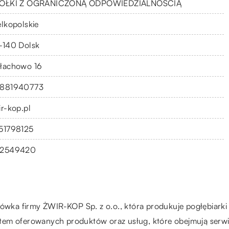
ÓŁKI Z OGRANICZONĄ ODPOWIEDZIALNOŚCIĄ
elkopolskie
-140 Dolsk
łachowo 16
881940773
ir-kop.pl
51798125
2549420
tówka firmy ŻWIR-KOP Sp. z o.o., która produkuje pogłębiarki
tem oferowanych produktów oraz usług, które obejmują serwi