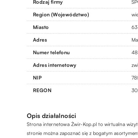
Rodzaj firmy
SP
Region (Województwo)
wi
Miasto
63
Adres
Ma
Numer telefonu
48
Adres internetowy
zw
NIP
78
REGON
30
Opis działalności
Strona internetowa Żwir-Kop.pl to wirtualna wizy
stronie można zapoznać się z bogatym asortymen