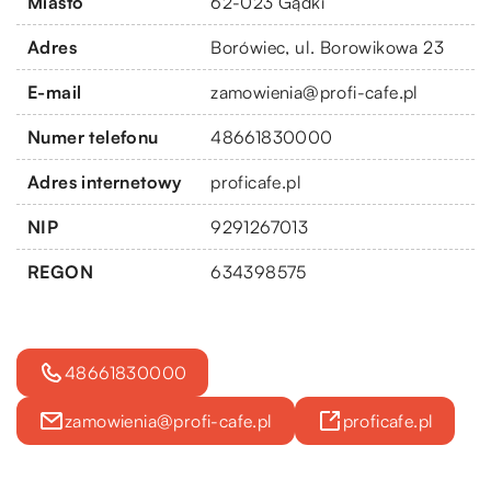
Miasto
62-023 Gądki
Adres
Borówiec, ul. Borowikowa 23
E-mail
zamowienia@profi-cafe.pl
Numer telefonu
48661830000
Adres internetowy
proficafe.pl
NIP
9291267013
REGON
634398575
48661830000
zamowienia@profi-cafe.pl
proficafe.pl