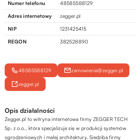
Numer telefonu
48585588129
Adres internetowy
zegger.pl
NIP
1231425415
REGON
382528890
48585588129
zamowienia@zegger.pl
zegger.pl
Opis działalności
Zegger.pl to witryna internetowa firmy ZEGGER TECH
Sp. z o.o., która specjalizuje się w produkcji systemów
ogrodzeniowych i małej architektury. Siedziba firmy