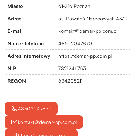
Miasto
61-216 Poznań
Adres
os. Powstań Narodowych 43/11
E-mail
kontakt@demar-pp.com.pl
Numer telefonu
48502047870
Adres internetowy
https://demar-pp.com.pl
NIP
7821246763
REGON
634205211
48502047870
kontakt@demar-pp.com.pl
https://demar-pp.com.pl