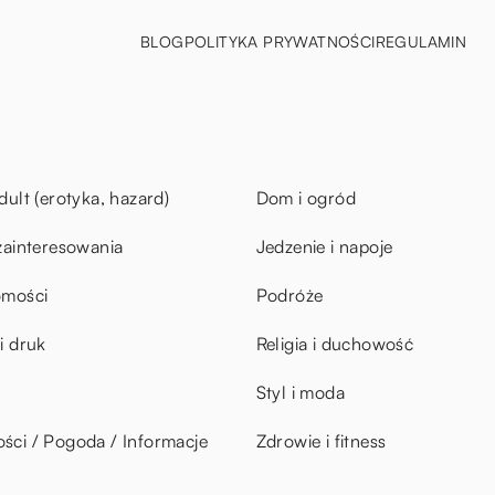
BLOG
POLITYKA PRYWATNOŚCI
REGULAMIN
dult (erotyka, hazard)
Dom i ogród
zainteresowania
Jedzenie i napoje
omości
Podróże
i druk
Religia i duchowość
Styl i moda
ci / Pogoda / Informacje
Zdrowie i fitness