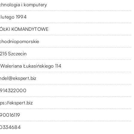
chnologia i komputery
 lutego 1994
ÓŁKI KOMANDYTOWE
chodniopomorskie
-215 Szczecin
. Waleriana Łukasińskiego 114
ndel@ekspert.biz
914322000
ps://ekspert.biz
90016119
0334684