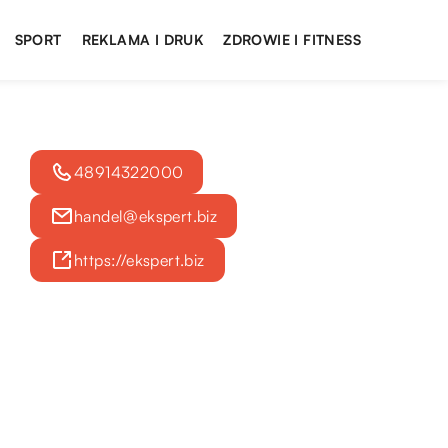
SPORT
REKLAMA I DRUK
ZDROWIE I FITNESS
48914322000
handel@ekspert.biz
https://ekspert.biz