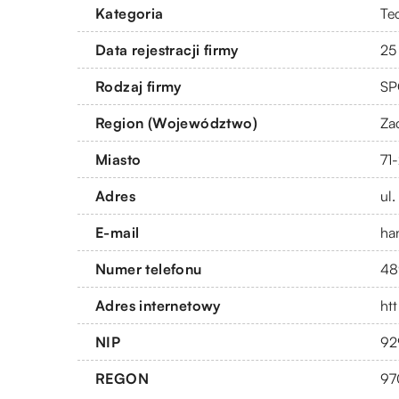
Kategoria
Te
Data rejestracji firmy
25
Rodzaj firmy
SP
Region (Województwo)
Za
Miasto
71
Adres
ul
E-mail
ha
Numer telefonu
48
Adres internetowy
htt
NIP
92
REGON
97