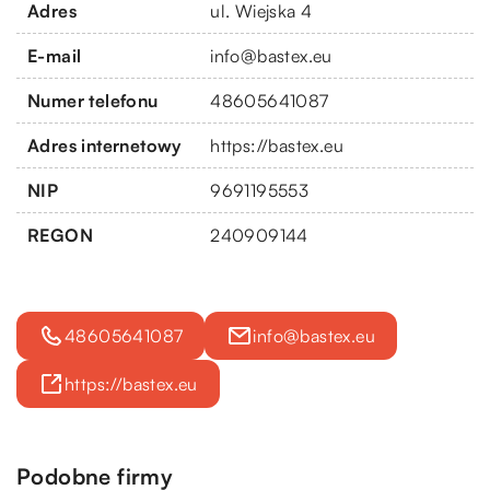
Adres
ul. Wiejska 4
E-mail
info@bastex.eu
Numer telefonu
48605641087
Adres internetowy
https://bastex.eu
NIP
9691195553
REGON
240909144
48605641087
info@bastex.eu
https://bastex.eu
Podobne firmy