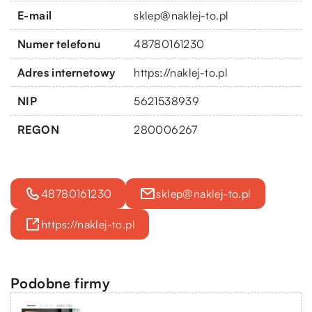
E-mail
sklep@naklej-to.pl
Numer telefonu
48780161230
Adres internetowy
https://naklej-to.pl
NIP
5621538939
REGON
280006267
48780161230
sklep@naklej-to.pl
https://naklej-to.pl
Podobne firmy