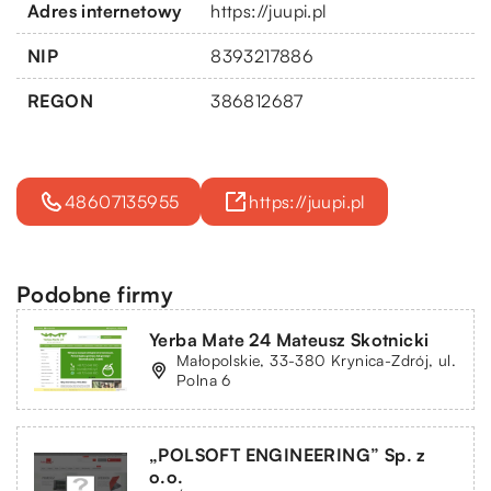
Adres internetowy
https://juupi.pl
NIP
8393217886
REGON
386812687
48607135955
https://juupi.pl
Podobne firmy
Yerba Mate 24 Mateusz Skotnicki
Małopolskie, 33-380 Krynica-Zdrój, ul.
Polna 6
„POLSOFT ENGINEERING” Sp. z
o.o.