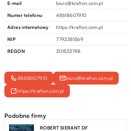
E-mail
biuro@krafton.com.pl
Numer telefonu
48618607910
Adres internetowy
https://krafton.com.pl
NIP
7792381569
REGON
301533798
48618607910
biuro@krafton.com.pl
https://krafton.com.pl
Podobne firmy
ROBERT SIERANT DF