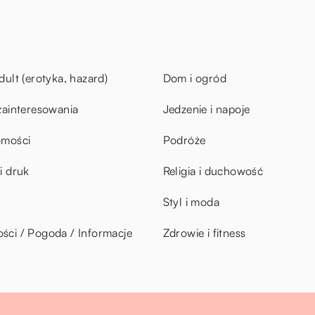
dult (erotyka, hazard)
Dom i ogród
zainteresowania
Jedzenie i napoje
omości
Podróże
i druk
Religia i duchowość
Styl i moda
ci / Pogoda / Informacje
Zdrowie i fitness