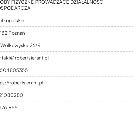
OBY FIZYCZNE PROWADZĄCE DZIAŁALNOŚĆ
OSPODARCZĄ
elkopolskie
-132 Poznań
. Wołkowyska 26/9
ntakt@robertsierant.pl
604805355
ps://robertsierant.pl
21080280
1761855