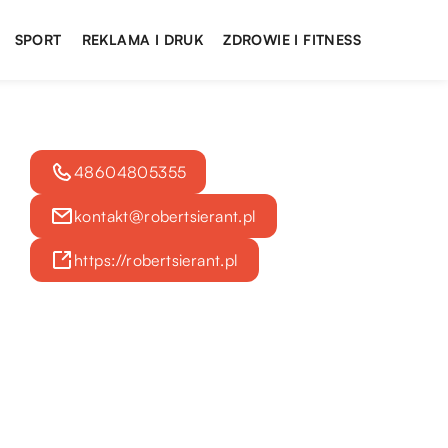
SPORT
REKLAMA I DRUK
ZDROWIE I FITNESS
48604805355
kontakt@robertsierant.pl
https://robertsierant.pl