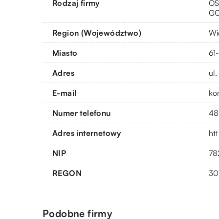
Rodzaj firmy
OS
G
Region (Województwo)
Wi
Miasto
61
Adres
ul
E-mail
ko
Numer telefonu
48
Adres internetowy
htt
NIP
78
REGON
30
Podobne firmy