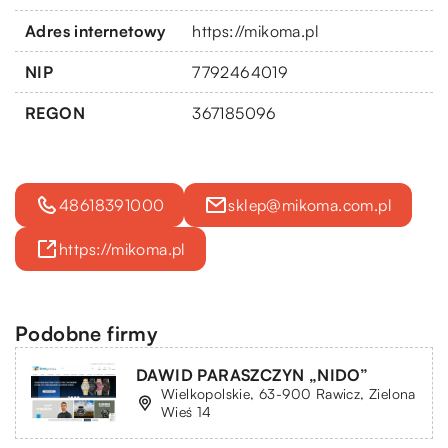
Adres internetowy
https://mikoma.pl
NIP
7792464019
REGON
367185096
48618391000
sklep@mikoma.com.pl
https://mikoma.pl
Podobne firmy
DAWID PARASZCZYN „NIDO”
Wielkopolskie, 63-900 Rawicz, Zielona
Wieś 14