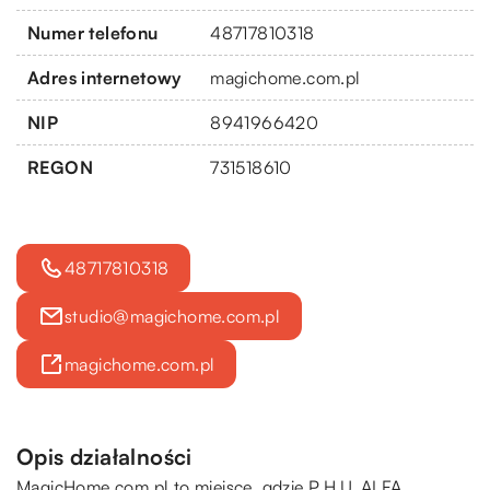
Numer telefonu
48717810318
Adres internetowy
magichome.com.pl
NIP
8941966420
REGON
731518610
48717810318
studio@magichome.com.pl
magichome.com.pl
Opis działalności
MagicHome.com.pl to miejsce, gdzie P.H.U. ALFA