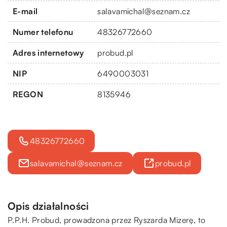
E-mail
salavamichal@seznam.cz
Numer telefonu
48326772660
Adres internetowy
probud.pl
NIP
6490003031
REGON
8135946
48326772660
salavamichal@seznam.cz
probud.pl
Opis działalności
P.P.H. Probud, prowadzona przez Ryszarda Mizerę, to