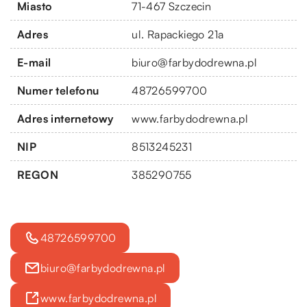
Miasto
71-467 Szczecin
Adres
ul. Rapackiego 21a
E-mail
biuro@farbydodrewna.pl
Numer telefonu
48726599700
Adres internetowy
www.farbydodrewna.pl
NIP
8513245231
REGON
385290755
48726599700
biuro@farbydodrewna.pl
www.farbydodrewna.pl