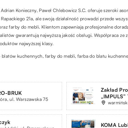
 Adrian Konieczny, Paweł Chlebowicz S.C. oferuje szeroki as
cy Rapackiego 21a, ale swoją działalność prowadzi przede wszy
raz farby do mebli. Klientom zapewniają profesjonalne doradz
alistów gwarantują najwyższą jakość obsługi. Współpraca ze 
duktów najwyższej klasy.
o blatów kuchennych
, farby do mebli, farba do blatu kuchen
Zakład Pr
TRO-BRUK
„IMPULS” 
óra, ul. Warszawska 75
warmińsko
czyk
KOMA Lubli