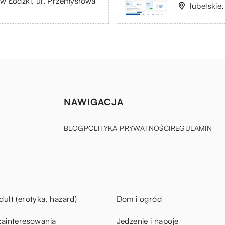
w Łódzki, ul. Przemysłowa
lubelskie
NAWIGACJA
BLOG
POLITYKA PRYWATNOŚCI
REGULAMIN
dult (erotyka, hazard)
Dom i ogród
zainteresowania
Jedzenie i napoje