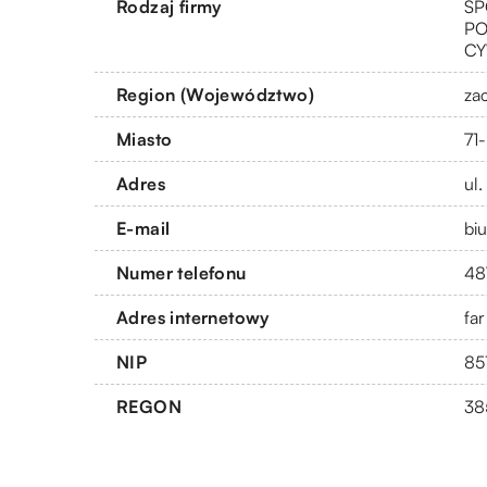
Rodzaj firmy
SP
PO
CY
Region (Województwo)
za
Miasto
71
Adres
ul
E-mail
bi
Numer telefonu
48
Adres internetowy
fa
NIP
85
REGON
38