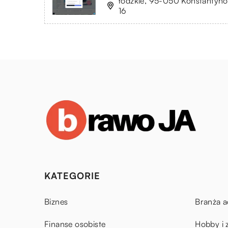
łódzkie, 95-050 Konstantynó
16
KATEGORIE
Biznes
Branża a
Finanse osobiste
Hobby i 