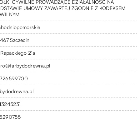
ÓŁKI CYWILNE PROWADZĄCE DZIAŁALNOŚĆ NA
DSTAWIE UMOWY ZAWARTEJ ZGODNIE Z KODEKSEM
WILNYM
chodniopomorskie
-467 Szczecin
. Rapackiego 21a
uro@farbydodrewna.pl
726599700
rbydodrewna.pl
13245231
5290755