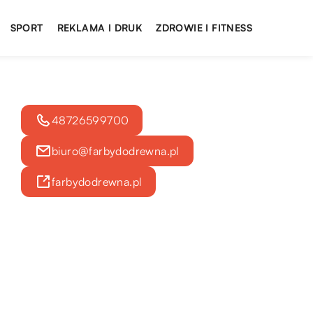
SPORT
REKLAMA I DRUK
ZDROWIE I FITNESS
48726599700
biuro@farbydodrewna.pl
farbydodrewna.pl