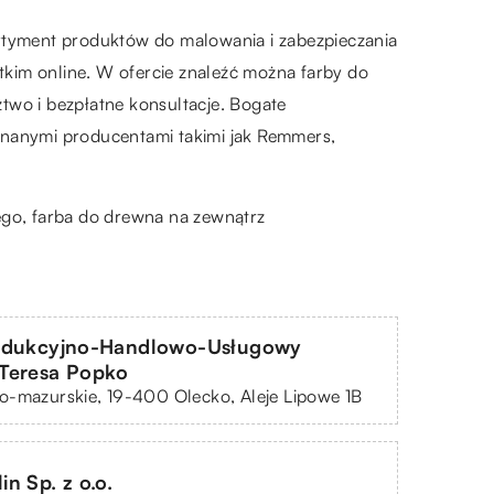
ortyment produktów do malowania i zabezpieczania
stkim online. W ofercie znaleźć można farby do
two i bezpłatne konsultacje. Bogate
znanymi producentami takimi jak Remmers,
nego, farba do drewna na zewnątrz
odukcyjno-Handlowo-Usługowy
Teresa Popko
-mazurskie, 19-400 Olecko, Aleje Lipowe 1B
n Sp. z o.o.